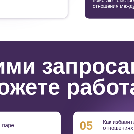
помогают быстро
отношения межд
ими запрос
ожете работ
05
Как избавит
 паре
отношениях