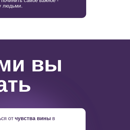
 починить самое важное -
у людьми.
ами вы
ать
ься от
чувства вины
в