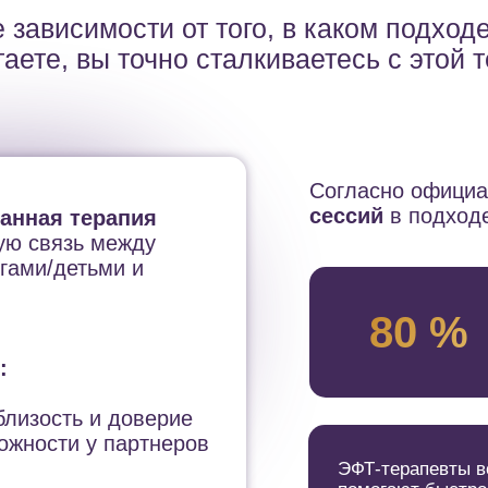
 зависимости от того, в каком подход
аете, вы точно сталкиваетесь с этой 
Согласно офици
сессий
в подход
анная терапия
ую связь между
гами/детьми и
80 %
:
 близость и доверие
ожности у партнеров
ЭФТ-терапевты в