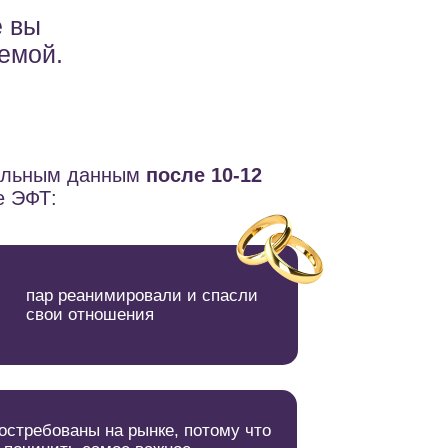
е вы
темой.
альным данным
после 10-12
е ЭФТ:
пар реанимировали и спасли
свои отношения
остребованы на рынке, потому что