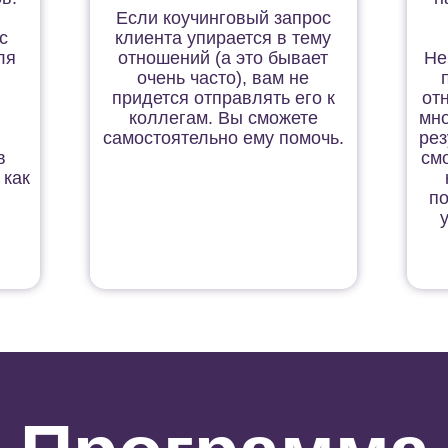
Если коучинговый запрос
с
клиента упирается в тему
ля
отношений (а это бывает
Не
очень часто), вам не
придется отправлять его к
от
коллегам. Вы сможете
мно
самостоятельно ему помочь.
рез
в
см
 как
по