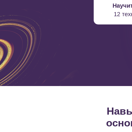
Научит
12 те
Навы
осно