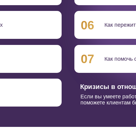
06
х
Как пережи
07
Как помочь 
Кризисы в отнош
Если вы умеете рабо
поможете клиентам бы