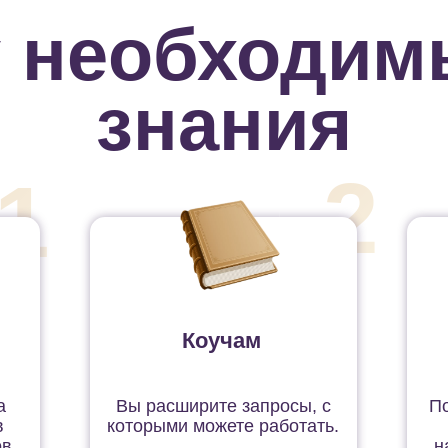
 необходим
знания
2
1
Коучам
а
Вы расширите запросы, с
По
в
которыми можете работать.
в.
н