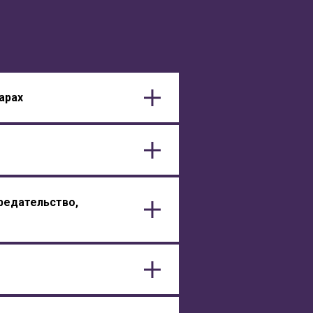
арах
редательство,