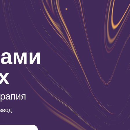
сами
х
ерапия
азвод