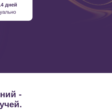
14 дней
дуально
ний -
учей.