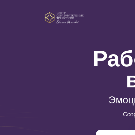
Раб
Эмоц
Ссо