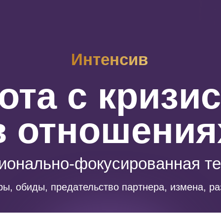
Интенсив
ота с кризи
в отношения
ионально-фокусированная т
ры, обиды, предательство партнера, измена, р