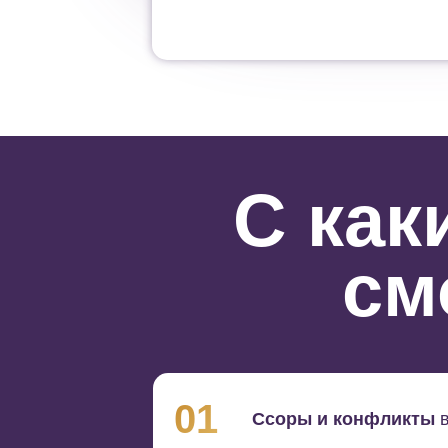
С как
см
01
Ссоры и конфликты
в